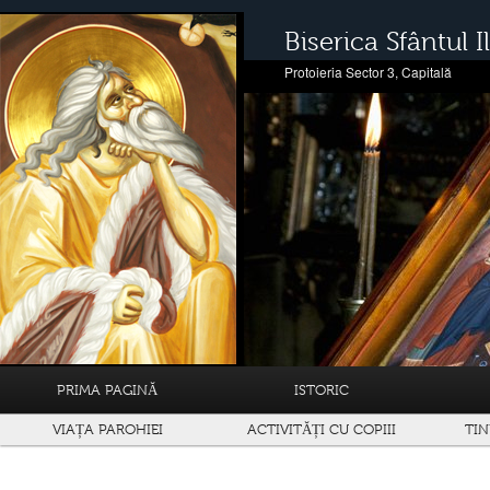
Biserica Sfântul Il
Protoieria Sector 3, Capitală
PRIMA PAGINĂ
ISTORIC
VIAȚA PAROHIEI
ACTIVITĂȚI CU COPIII
TIN