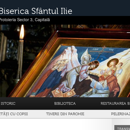
Biserica Sfântul Ilie
Protoieria Sector 3, Capitală
ISTORIC
BIBLIOTECA
RESTAURAREA BI
ITĂȚI CU COPIII
TINERII DIN PAROHIE
PELERINA
TRANSM