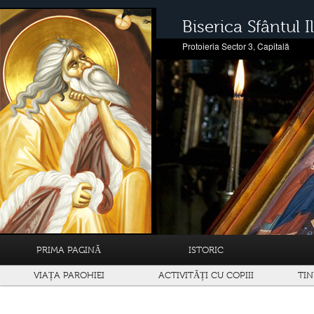
Biserica Sfântul Il
Protoieria Sector 3, Capitală
PRIMA PAGINĂ
ISTORIC
VIAȚA PAROHIEI
ACTIVITĂȚI CU COPIII
TIN