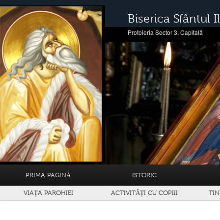
Biserica Sfântul Il
Protoieria Sector 3, Capitală
PRIMA PAGINĂ
ISTORIC
VIAȚA PAROHIEI
ACTIVITĂȚI CU COPIII
TIN