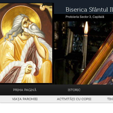
Biserica Sfântul Il
Protoieria Sector 3, Capitală
PRIMA PAGINĂ
ISTORIC
VIAȚA PAROHIEI
ACTIVITĂȚI CU COPIII
TIN