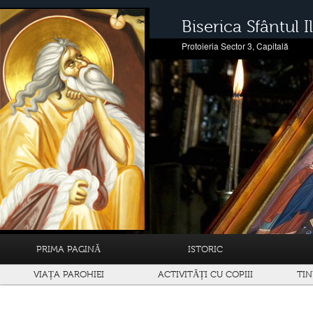
Biserica Sfântul Il
Protoieria Sector 3, Capitală
PRIMA PAGINĂ
ISTORIC
VIAȚA PAROHIEI
ACTIVITĂȚI CU COPIII
TIN