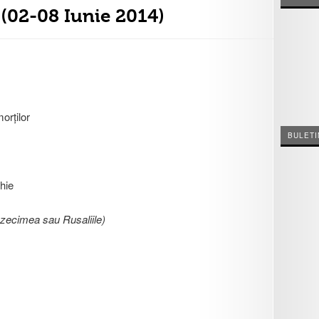
(02-08 Iunie 2014)
orților
BULETI
ghie
zecimea sau Rusaliile)