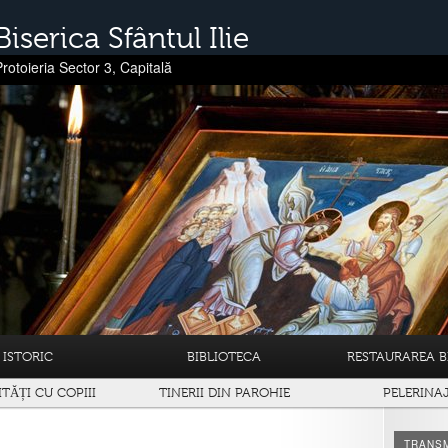
Biserica Sfântul Ilie
Protoieria Sector 3, Capitală
ISTORIC
BIBLIOTECA
RESTAURAREA BI
ITĂȚI CU COPIII
TINERII DIN PAROHIE
PELERINA
TRANSM