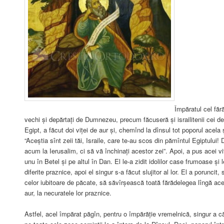
Împăratul cel făr
vechi și depărtați de Dumnezeu, precum făcuseră și israilitenii cei d
Egipt, a făcut doi viței de aur și, chemînd la dînsul tot poporul acela ș
“Aceștia sînt zeii tăi, Israile, care te-au scos din pămîntul Egiptului!
acum la Ierusalim, ci să vă închinați acestor zei”. Apoi, a pus acei vițe
unu în Betel și pe altul în Dan. El le-a zidit idolilor case frumoase și l
diferite praznice, apoi el singur s-a făcut slujitor al lor. El a poruncit
celor iubitoare de păcate, să săvîrșească toată fărădelegea lîngă acei 
aur, la necuratele lor praznice.
Astfel, acel împărat păgîn, pentru o împărăție vremelnică, singur a 