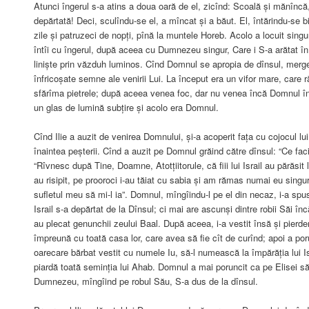
Atunci îngerul s-a atins a doua oară de el, zicînd: Scoală și mănîncă,
depărtată! Deci, sculîndu-se el, a mîncat și a băut. El, întărindu-se 
zile și patruzeci de nopți, pînă la muntele Horeb. Acolo a locuit sing
întîi cu îngerul, după aceea cu Dumnezeu singur, Care i S-a arătat în 
liniște prin văzduh luminos. Cînd Domnul se apropia de dînsul, merg
înfricoșate semne ale venirii Lui. La început era un vifor mare, care r
sfărîma pietrele; după aceea venea foc, dar nu venea încă Domnul în
un glas de lumină subțire și acolo era Domnul.
Cînd Ilie a auzit de venirea Domnului, și-a acoperit fața cu cojocul lui
înaintea peșterii. Cînd a auzit pe Domnul grăind către dînsul: “Ce faci 
“Rîvnesc după Tine, Doamne, Atotțiitorule, că fiii lui Israil au părăsit 
au risipit, pe prooroci i-au tăiat cu sabia și am rămas numai eu singu
sufletul meu să mi-l ia”. Domnul, mîngîindu-l pe el din necaz, i-a spus
Israil s-a depărtat de la Dînsul; ci mai are ascunși dintre robii Săi în
au plecat genunchii zeului Baal. După aceea, i-a vestit însă și pierde
împreună cu toată casa lor, care avea să fie cît de curînd; apoi a po
oarecare bărbat vestit cu numele Iu, să-l numească la împărăția lui Is
piardă toată seminția lui Ahab. Domnul a mai poruncit ca pe Elisei să
Dumnezeu, mîngîind pe robul Său, S-a dus de la dînsul.