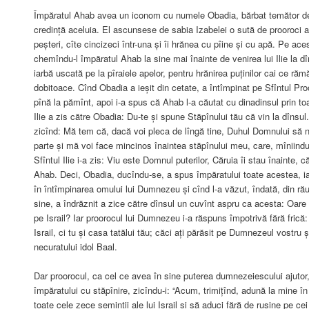
Împăratul Ahab avea un iconom cu numele Obadia, bărbat temător d
credință aceluia. El ascunsese de sabia Izabelei o sută de prooroci 
peșteri, cîte cincizeci într-una și îi hrănea cu pîine și cu apă. Pe ac
chemîndu-l împăratul Ahab la sine mai înainte de venirea lui Ilie la dî
iarbă uscată pe la pîraiele apelor, pentru hrănirea puținilor cai ce răm
dobitoace. Cînd Obadia a ieșit din cetate, a întîmpinat pe Sfîntul Proor
pînă la pămînt, apoi i-a spus că Ahab l-a căutat cu dinadinsul prin to
Ilie a zis către Obadia: Du-te și spune Stăpînului tău că vin la dînsu
zicînd: Mă tem că, dacă voi pleca de lîngă tine, Duhul Domnului să n
parte și mă voi face mincinos înaintea stăpînului meu, care, mîniind
Sfîntul Ilie i-a zis: Viu este Domnul puterilor, Căruia îi stau înainte, c
Ahab. Deci, Obadia, ducîndu-se, a spus împăratului toate acestea, iar
în întîmpinarea omului lui Dumnezeu și cînd l-a văzut, îndată, din ră
sine, a îndrăznit a zice către dînsul un cuvînt aspru ca acesta: Oare 
pe Israil? Iar proorocul lui Dumnezeu i-a răspuns împotrivă fără frică
Israil, ci tu și casa tatălui tău; căci ați părăsit pe Dumnezeul vostru ș
necuratului idol Baal.
Dar proorocul, ca cel ce avea în sine puterea dumnezeiescului ajutor
împăratului cu stăpînire, zicîndu-i: “Acum, trimițînd, adună la mine î
toate cele zece seminții ale lui Israil și să aduci fără de rușine pe cei