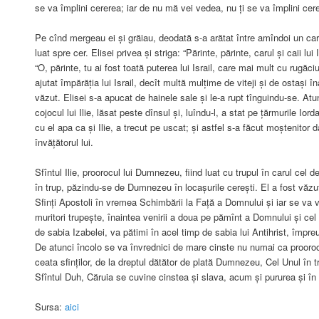
se va împlini cererea; iar de nu mă vei vedea, nu ți se va împlini cer
Pe cînd mergeau ei și grăiau, deodată s-a arătat între amîndoi un car 
luat spre cer. Elisei privea și striga: “Părinte, părinte, carul și caii lui
“O, părinte, tu ai fost toată puterea lui Israil, care mai mult cu rugăci
ajutat împărăția lui Israil, decît multă mulțime de viteji și de ostași în
văzut. Elisei s-a apucat de hainele sale și le-a rupt tînguindu-se. At
cojocul lui Ilie, lăsat peste dînsul și, luîndu-l, a stat pe țărmurile Ior
cu el apa ca și Ilie, a trecut pe uscat; și astfel s-a făcut moștenitor d
învățătorul lui.
Sfîntul Ilie, proorocul lui Dumnezeu, fiind luat cu trupul în carul cel 
în trup, păzindu-se de Dumnezeu în locașurile cerești. El a fost văzut
Sfinți Apostoli în vremea Schimbării la Față a Domnului și iar se va
muritori trupește, înaintea venirii a doua pe pămînt a Domnului și cel
de sabia Izabelei, va pătimi în acel timp de sabia lui Antihrist, împr
De atunci încolo se va învrednici de mare cinste nu numai ca prooro
ceata sfinților, de la dreptul dătător de plată Dumnezeu, Cel Unul în tre
Sfîntul Duh, Căruia se cuvine cinstea și slava, acum și pururea și în 
Sursa:
aici