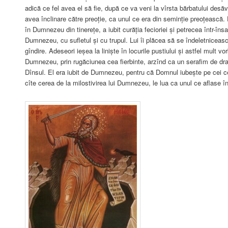
adică ce fel avea el să fie, după ce va veni la vîrsta bărbatului desăv
avea înclinare către preoție, ca unul ce era din seminție preoțească.
în Dumnezeu din tinerețe, a iubit curăția fecioriei și petrecea într-însa
Dumnezeu, cu sufletul și cu trupul. Lui îi plăcea să se îndeletnice
gîndire. Adeseori ieșea la liniște în locurile pustiului și astfel mult v
Dumnezeu, prin rugăciunea cea fierbinte, arzînd ca un serafim de dr
Dînsul. El era iubit de Dumnezeu, pentru că Domnul iubește pe cei c
cîte cerea de la milostivirea lui Dumnezeu, le lua ca unul ce aflase în