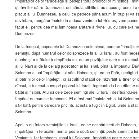
împăraților celor fărădelege și pedepsitorul proorocilor mincinoși, mi
și râvnitor către Dumnezeu, cel căruia stihiile s-au supus și cerul i-a
plăcut al lui Dumnezeu, a celui ce petrece până acum în trup și va să
cuvîntare, mergător înainte la a doua venire a lui Hristos, vom punem
făcut el, pentru cea mai luminoasă arătare a rîvnei lui, cu care s-a n
Dumnezeu.
De la început, popoarele lui Dumnezeu cele alese, care se înmulțis
seminții, după numărul celor doisprezece fii ai lui Israil, au fost nedes
o unire și o sfătuire îndreptîndu-se, cu un povățuitor care s-a început
al lui Navi și de la ceilalți judecători ai lui Israil, pînă la împăratul 
Solomon a luat împărăția fiul său, Roboam, și, ca un tînăr, nebăgînd
al bătrînilor celor înțelepți, ci ascultînd sfatul cel răzvrătit al tineril
dînsul, a început a asupri poporul lui Israil, îngreunîndu-l cu diferite 
bătăi și risipiri. Atunci cele zece seminții ale lui Israil, desfăcîndu-se
împărat cu numele Ieroboam. El a fost mai înainte rob al lui Solomon
să-l bată pentru oarecare pricină, acesta a fugit în Egipt, unde a stat
Solomon.
Apoi, s-au întors semințiile lui Israil, ce se despărțiseră de Roboam, 
împărățea în Ierusalim numai peste două seminții: peste seminția lui 
Veniamin. Iar Ieroboam, robul lui Solomon, împărățea peste zece seminț