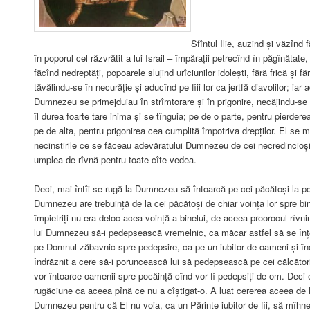
Sfîntul Ilie, auzind și văzînd
în poporul cel răzvrătit a lui Israil – împărații petrecînd în păgînătate,
făcînd nedreptăți, popoarele slujind urîciunilor idolești, fără frică ș
tăvălindu-se în necurăție și aducînd pe fiii lor ca jertfă diavolilor; iar a
Dumnezeu se primejduiau în strîmtorare și în prigonire, necăjindu-se 
îl durea foarte tare inima și se tînguia; pe de o parte, pentru pierdere
pe de alta, pentru prigonirea cea cumplită împotriva drepților. El se 
necinstirile ce se făceau adevăratului Dumnezeu de cei necredincioși,
umplea de rîvnă pentru toate cîte vedea.
Deci, mai întîi se rugă la Dumnezeu să întoarcă pe cei păcătoși la p
Dumnezeu are trebuință de la cei păcătoși de chiar voința lor spre bi
împietriți nu era deloc acea voință a binelui, de aceea proorocul rîvni
lui Dumnezeu să-i pedepsească vremelnic, ca măcar astfel să se înț
pe Domnul zăbavnic spre pedepsire, ca pe un iubitor de oameni și în
îndrăznit a cere să-i poruncească lui să pedepsească pe cei călcător
vor întoarce oamenii spre pocăință cînd vor fi pedepsiți de om. Deci 
rugăciune ca aceea pînă ce nu a cîștigat-o. A luat cererea aceea de 
Dumnezeu pentru că El nu voia, ca un Părinte iubitor de fii, să mîhne