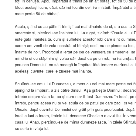
toți în cenușă. Apoi, împăratul a trimis pe un alt ostaș, tot cu 50 de bă
făcut același lucru; căci, căzînd foc din cer, i-a mistuit. Împăratul a tr
mare peste 50 de bărbați.
Acela, știind ce au pătimit trimișii cei mai dinainte de el, s-a dus la Sf
smerenie și, plecîndu-se înaintea lui, l-a rugat, zicînd: “Omule al lu
este gata înaintea ta, cum și sufletele acestor robi care sînt cu mine
care n-am venit de voia noastră, ci trimiși; deci, nu ne pierde cu foc,
înainte de noi”. Proorocul a iertat pe cei ce veniseră cu smerenie, ia
mîndrie și cu stăpînire și voiau să-l ducă ca pe un rob, nu i-a cruțat. D
porunca Domnului, ca să meargă la împărat fără temere cu rîndul al tr
aceleași cuvinte, care le zisese mai înainte.
Sculîndu-se omul lui Dumnezeu, a mers cu cel mai mare peste cei 50 
ajungînd la împărat, a zis către dînsul: Așa grăiește Domnul; deoarec
întrebe despre viața ta, ca și cum n-ar fi fost Dumnezeu în Israil, pe c
întrebi, pentru aceea nu te vei scula de pe patul pe care zaci, ci vei 
Ohozie, după cuvîntul Domnului cel grăit prin gura proorocului. După 
Israil a luat-o Ioram, fratele lui, deoarece Ohozie n-a avut fiu. În vrem
casa lui Ahab, pierzîndu-se de mînia dumnezeiască, în zilele Sfîntul
se scrie în viața lui.