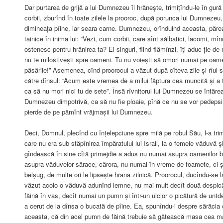
Dar purtarea de grijă a lui Dumnezeu îi hrănește, trimițîndu-le în gu
corbii, zburînd în toate zilele la prooroc, după porunca lui Dumnezeu
dimineața pîine, iar seara carne. Dumnezeu, orînduind aceasta, părea
tainice în inima lui: “Vezi, cum corbii, care sînt sălbatici, lacomi, mîn
ostenesc pentru hrănirea ta? Ei singuri, fiind flămînzi, îți aduc ție de 
nu te milostivești spre oameni. Tu nu voiești să omori numai pe oamen
păsările!” Asemenea, cînd proorocul a văzut după cîteva zile și rîul
către dînsul: “Acum este vremea de a milui făptura cea muncită și a t
ca să nu mori nici tu de sete”. Însă rîvnitorul lui Dumnezeu se întărea
Dumnezeu dimpotrivă, ca să nu fie ploaie, pînă ce nu se vor pedepsi 
pierde de pe pămînt vrăjmașii lui Dumnezeu.
Deci, Domnul, plecînd cu înțelepciune spre milă pe robul Său, l-a tri
care nu era sub stăpînirea împăratului lui Israil, la o femeie văduvă 
gîndească în sine cîtă primejdie a adus nu numai asupra oamenilor bog
asupra văduvelor sărace, cărora, nu numai în vreme de foamete, ci și
belșug, de multe ori le lipsește hrana zilnică. Proorocul, ducîndu-se la
văzut acolo o văduvă adunînd lemne, nu mai mult decît două despicăt
făină în vas, decît numai un pumn și într-un ulcior o picătură de untde
a cerut de la dînsa o bucată de pîine. Ea, spunîndu-i despre sărăcia 
aceasta, că din acel pumn de făină trebuie să gătească masa cea m