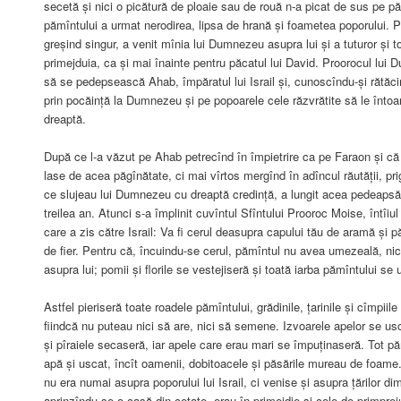
secetă și nici o picătură de ploaie sau de rouă n-a picat de sus pe pă
pămîntului a urmat nerodirea, lipsa de hrană și foametea poporului. 
greșind singur, a venit mînia lui Dumnezeu asupra lui și a tuturor și 
primejduia, ca și mai înainte pentru păcatul lui David. Proorocul lui 
să se pedepsească Ahab, împăratul lui Israil și, cunoscîndu-și rătăci
prin pocăință la Dumnezeu și pe popoarele cele răzvrătite să le întoa
dreaptă.
După ce l-a văzut pe Ahab petrecînd în împietrire ca pe Faraon și că
lase de acea păgînătate, ci mai vîrtos mergînd în adîncul răutății, pri
ce slujeau lui Dumnezeu cu dreaptă credință, a lungit acea pedeapsă p
treilea an. Atunci s-a împlinit cuvîntul Sfîntului Prooroc Moise, întî
care a zis către Israil: Va fi cerul deasupra capului tău de aramă și p
de fier. Pentru că, încuindu-se cerul, pămîntul nu avea umezeală, nic
asupra lui; pomii și florile se vestejiseră și toată iarba pămîntului se
Astfel pieriseră toate roadele pămîntului, grădinile, țarinile și cîmpiile
fiindcă nu puteau nici să are, nici să semene. Izvoarele apelor se usc
și pîraiele secaseră, iar apele care erau mari se împuținaseră. Tot 
apă și uscat, încît oamenii, dobitoacele și păsările mureau de foam
nu era numai asupra poporului lui Israil, ci venise și asupra țărilor di
aprinzîndu-se o casă din cetate, erau în primejdie și cele de primprejur