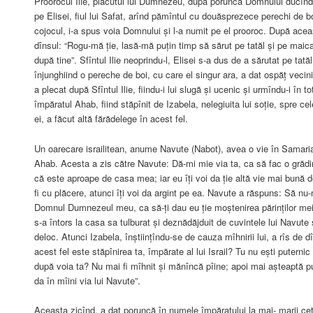
Proorocul Ilie, plăcutul lui Dumnezeu, după porunca Domnului ducînd
pe Elisei, fiul lui Safat, arînd pămîntul cu douăsprezece perechi de b
cojocul, i-a spus voia Domnului și l-a numit pe el prooroc. După aceas
dînsul: “Rogu-mă ție, lasă-mă puțin timp să sărut pe tatăl și pe mai
după tine”. Sfîntul Ilie neoprindu-l, Elisei s-a dus de a sărutat pe tată
înjunghiind o pereche de boi, cu care el singur ara, a dat ospăț vecinil
a plecat după Sfîntul Ilie, fiindu-i lui slugă și ucenic și urmîndu-i în to
împăratul Ahab, fiind stăpînit de Izabela, nelegiuita lui soție, spre cel
ei, a făcut altă fărădelege în acest fel.
Un oarecare israilitean, anume Navute (Nabot), avea o vie în Samaria,
Ahab. Acesta a zis către Navute: Dă-mi mie via ta, ca să fac o grădi
că este aproape de casa mea; iar eu îți voi da ție altă vie mai bună d
fi cu plăcere, atunci îți voi da argint pe ea. Navute a răspuns: Să nu
Domnul Dumnezeul meu, ca să-ți dau eu ție moștenirea părinților me
s-a întors la casa sa tulburat și deznădăjduit de cuvintele lui Navut
deloc. Atunci Izabela, înștiințîndu-se de cauza mîhnirii lui, a rîs de dî
acest fel este stăpînirea ta, împărate al lui Israil? Tu nu ești puterni
după voia ta? Nu mai fi mîhnit și mănîncă pîine; apoi mai așteaptă puț
da în mîini via lui Navute”.
Aceasta zicînd, a dat poruncă în numele împăratului la mai- marii cetăți