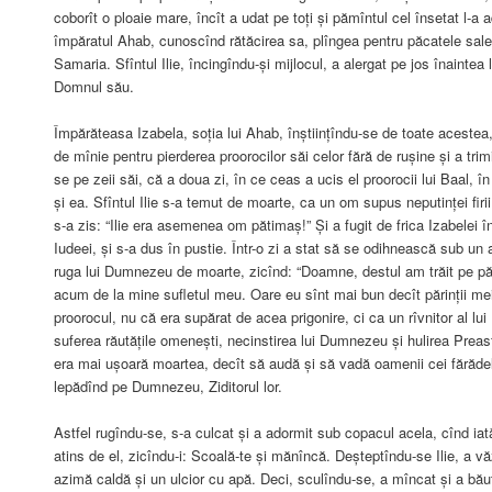
coborît o ploaie mare, încît a udat pe toți și pămîntul cel însetat l-a 
împăratul Ahab, cunoscînd rătăcirea sa, plîngea pentru păcatele sal
Samaria. Sfîntul Ilie, încingîndu-și mijlocul, a alergat pe jos înaintea
Domnul său.
Împărăteasa Izabela, soția lui Ahab, înștiințîndu-se de toate acestea
de mînie pentru pierderea proorocilor săi celor fără de rușine și a trimis
se pe zeii săi, că a doua zi, în ce ceas a ucis el proorocii lui Baal, î
și ea. Sfîntul Ilie s-a temut de moarte, ca un om supus neputinței fi
s-a zis: “Ilie era asemenea om pătimaș!” Și a fugit de frica Izabelei 
Iudeei, și s-a dus în pustie. Într-o zi a stat să se odihnească sub un a
ruga lui Dumnezeu de moarte, zicînd: “Doamne, destul am trăit pe p
acum de la mine sufletul meu. Oare eu sînt mai bun decît părinții me
proorocul, nu că era supărat de acea prigonire, ci ca un rîvnitor al l
suferea răutățile omenești, necinstirea lui Dumnezeu și hulirea Preas
era mai ușoară moartea, decît să audă și să vadă oamenii cei fărăde
lepădînd pe Dumnezeu, Ziditorul lor.
Astfel rugîndu-se, s-a culcat și a adormit sub copacul acela, cînd ia
atins de el, zicîndu-i: Scoală-te și mănîncă. Deșteptîndu-se Ilie, a vă
azimă caldă și un ulcior cu apă. Deci, sculîndu-se, a mîncat și a băut