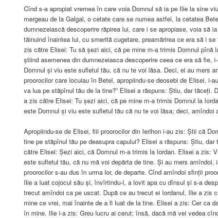
Cînd s-a apropiat vremea în care voia Domnul să ia pe Ilie la sine viu c
mergeau de la Galgal, o cetate care se numea astfel, la cetatea Bete
dumnezeiască descoperire răpirea lui, care i se apropiase, voia să ia 
tăinuind înaintea lui, cu smerită cugetare, preamărirea ce era să i s
zis către Elisei: Tu să șezi aici, că pe mine m-a trimis Domnul pînă la
știind asemenea din dumnezeiasca descoperire ceea ce era să fie, i-
Domnul și viu este sufletul tău, că nu te voi lăsa. Deci, ei au mers am
proorocilor care locuiau în Betel, apropiindu-se deosebi de Elisei, i-a
va lua pe stăpînul tău de la tine?” Elisei a răspuns: Știu, dar tăceți. 
a zis către Elisei: Tu șezi aici, că pe mine m-a trimis Domnul la Iord
este Domnul și viu este sufletul tău că nu te voi lăsa; deci, amîndoi 
Apropiindu-se de Elisei, fiii proorocilor din Ierihon i-au zis: Știi că D
tine pe stăpînul tău pe deasupra capului? Elisei a răspuns: Știu, dar tă
către Elisei: Șezi aici, că Domnul m-a trimis la Iordan. Elisei a zis: 
este sufletul tău, că nu mă voi depărta de tine. Și au mers amîndoi, ia
proorocilor s-au dus în urma lor, de departe. Cînd amîndoi sfinții proo
Ilie a luat cojocul său și, învîrtindu-l, a lovit apa cu dînsul și s-a des
trecut amîndoi ca pe uscat. După ce au trecut ei Iordanul, Ilie a zis c
mine ce vrei, mai înainte de a fi luat de la tine. Elisei a zis: Cer ca da
în mine. Ilie i-a zis: Greu lucru ai cerut; însă, dacă mă vei vedea cînd v