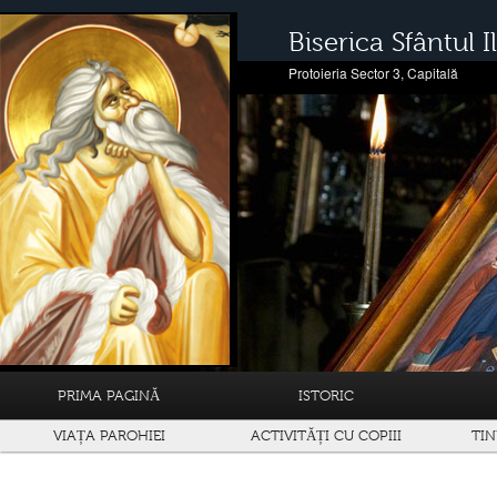
Biserica Sfântul Il
Protoieria Sector 3, Capitală
PRIMA PAGINĂ
ISTORIC
VIAȚA PAROHIEI
ACTIVITĂȚI CU COPIII
TIN