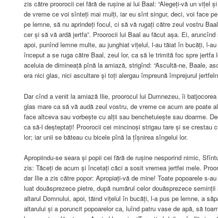
zis către proorocii cei fără de rușine ai lui Baal: “Alegeți-vă un vițel și 
de vreme ce voi sînteți mai mulți, iar eu sînt singur, deci, voi face p
pe lemne, să nu aprindeți focul, ci să vă rugați către zeul vostru Baal
cer și să vă ardă jertfa”. Proorocii lui Baal au făcut așa. Ei, aruncînd s
apoi, punînd lemne multe, au junghiat vițelul, l-au tăiat în bucăți, l-au
început a se ruga către Baal, zeul lor, ca să le trimită foc spre jertf
aceluia de dimineață pînă la amiază, strigînd: “Ascultă-ne, Baale, as
era nici glas, nici ascultare și toți alergau împreună împrejurul jertfelni
Dar cînd a venit la amiază Ilie, proorocul lui Dumnezeu, îi batjocorea 
glas mare ca să vă audă zeul vostru, de vreme ce acum are poate alt
face altceva sau vorbește cu alții sau benchetuiește sau doarme. Dec
ca să-l deșteptați! Proorocii cei mincinoși strigau tare și se crestau c
lor; iar unii se băteau cu bicele pînă la țîșnirea sîngelui lor.
Apropiindu-se seara și popii cei fără de rușine nesporind nimic, Sfîntu
zis: Tăceți de acum și încetați căci a sosit vremea jertfei mele. Proor
dar Ilie a zis către popor: Apropiați-vă de mine! Toate popoarele s-au
luat douăsprezece pietre, după numărul celor douăsprezece seminții al
altarul Domnului, apoi, tăind vițelul în bucăți, l-a pus pe lemne, a să
altarului și a poruncit popoarelor ca, luînd patru vase de apă, să toar