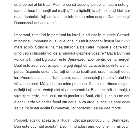
de prooroci ai lui Baal. Asemenea să aduci și pe ceilalți patru sute și
care jertfesc în munții cei înalți și în prăpăstii, la alți necurați idoli c
masa Isabelei. Toți aceia să se întrebe cu mine despre Dumnezeu ș
Dumnezeul cel adevărat”.
Împăratul, trimițînd în pămîntul lui Israil, a adunat în muntele Carmelul
mincinoși, împreună cu slugile lor și cu mult popor și însuși Ilie rîv
mers acolo. Stînd el înaintea tuturor, a zis către împărat și către tot p
cînd veți șchiopăta voi de amîndouă gleznele voastre? Dacă Dumne
voi din pămîntul Egiptului, este Dumnezeu, apoi pentru ce nu mergeți
Baal este zeul vostru, apoi mergeți după el. La aceste cuvinte ale lui
putea răspunde ceva; căci toți cîți erau israiliteni, erau mustrați de c
lor. Proorocul le-a zis: “Iată acum, ca să cunoașteți pe adevăratul 
vă voi porunci. Mă vedeți pe mine proorocul Domnului, rămas singur în t
ceilalți i-ați ucis. Vedeți aici și pe proorocii lui Baal, cei atît de mulț
viței spre jertfe, mie unul, iar slujitorilor lui Baal, altul, și să nu ne d
a cărui jertfă va cădea focul din cer și o va arde, al aceluia este ad
să vă închinați acelui Dumnezeu, iar potrivnicii să se dea morții”.
Poporul, auzind aceasta, a lăudat judecata proorocului lui Dumnezeu ș
Bun este cuvîntul acesta”. Deci, fiind aduși amîndoi vițeii în mijlocul s