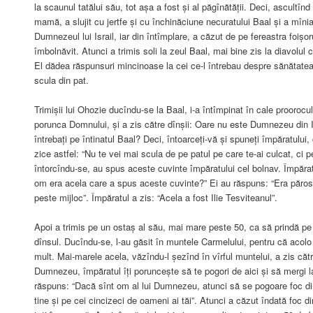
la scaunul tatălui său, tot așa a fost și al păgînătății. Deci, ascultîn
mamă, a slujit cu jertfe și cu închinăciune necuratului Baal și a mîni
Dumnezeul lui Israil, iar din întîmplare, a căzut de pe fereastra foișor
îmbolnăvit. Atunci a trimis soli la zeul Baal, mai bine zis la diavolul c
El dădea răspunsuri mincinoase la cei ce-l întrebau despre sănătate
scula din pat.
Trimișii lui Ohozie ducîndu-se la Baal, i-a întîmpinat în cale proorocu
porunca Domnului, și a zis către dînșii: Oare nu este Dumnezeu din I
întrebați pe întinatul Baal? Deci, întoarceți-vă și spuneți împăratului
zice astfel: “Nu te vei mai scula de pe patul pe care te-ai culcat, ci pe
întorcîndu-se, au spus aceste cuvinte împăratului cel bolnav. Împăratu
om era acela care a spus aceste cuvinte?” Ei au răspuns: “Era păros
peste mijloc”. Împăratul a zis: “Acela a fost Ilie Tesviteanul”.
Apoi a trimis pe un ostaș al său, mai mare peste 50, ca să prindă pe I
dînsul. Ducîndu-se, l-au găsit în muntele Carmelului, pentru că acol
mult. Mai-marele acela, văzîndu-l șezînd în vîrful muntelui, a zis cătr
Dumnezeu, împăratul îți poruncește să te pogori de aici și să mergi la 
răspuns: “Dacă sînt om al lui Dumnezeu, atunci să se pogoare foc di
tine și pe cei cincizeci de oameni ai tăi”. Atunci a căzut îndată foc di