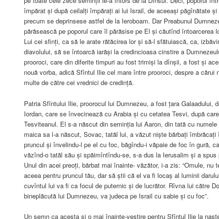
pe toate cele zece seminții le-a întors de la Dînsul. Deci, poporul înt
împărat și după ceilalți împărați ai lui Israil, de aceeași păgînătate și 
precum se deprinsese astfel de la Ieroboam. Dar Preabunul Dumnez
părăsească pe poporul care îl părăsise pe El și căutînd întoarcerea lor
Lui cei sfinți, ca să le arate rătăcirea lor și să-l sfătuiască, ca, izbă
diavolului, să se întoarcă iarăși la credincioasa cinstire a Dumnezeului
prooroci, care din diferite timpuri au fost trimiși la dînșii, a fost și 
nouă vorba, adică Sfîntul Ilie cel mare între prooroci, despre a căru
multe de către cei vrednici de credință.
Patria Sfîntului Ilie, proorocul lui Dumnezeu, a fost țara Galaadului, 
Iordan, care se învecinează cu Arabia și cu cetatea Tesvi, după care
Tesviteanul. El s-a născut din seminția lui Aaron, din tată cu numele
maica sa l-a născut, Sovac, tatăl lui, a văzut niște bărbați îmbrăcați
pruncul și învelindu-l pe el cu foc, băgîndu-i văpaie de foc în gură,
văzînd-o tatăl său și spăimîntîndu-se, s-a dus la Ierusalim și a spus 
Unul din acei preoți, bărbat mai înainte- văzător, i-a zis: “Omule, nu
aceea pentru pruncul tău, dar să știi că el va fi locaș al luminii darul
cuvîntul lui va fi ca focul de puternic și de lucrător. Rîvna lui către Do
bineplăcută lui Dumnezeu, va judeca pe Israil cu sabie și cu foc”.
Un semn ca acesta și o mai înainte-vestire pentru Sfîntul Ilie la nașter