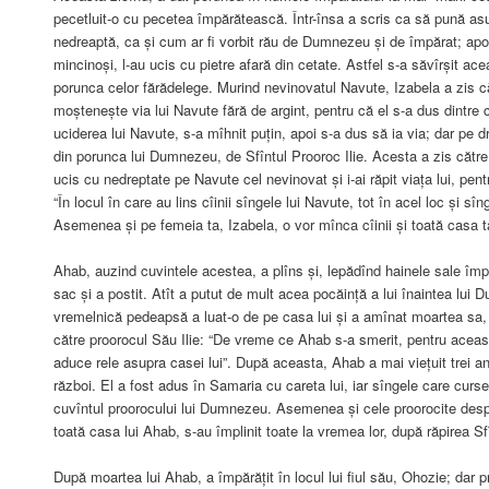
pecetluit-o cu pecetea împărătească. Într-însa a scris ca să pună asu
nedreaptă, ca și cum ar fi vorbit rău de Dumnezeu și de împărat; apoi
mincinoși, l-au ucis cu pietre afară din cetate. Astfel s-a săvîrșit ac
porunca celor fărădelege. Murind nevinovatul Navute, Izabela a zis 
moștenește via lui Navute fără de argint, pentru că el s-a dus dintre 
uciderea lui Navute, s-a mîhnit puțin, apoi s-a dus să ia via; dar pe d
din porunca lui Dumnezeu, de Sfîntul Prooroc Ilie. Acesta a zis către
ucis cu nedreptate pe Navute cel nevinovat și i-ai răpit viața lui, pe
“În locul în care au lins cîinii sîngele lui Navute, tot în acel loc și sîng
Asemenea și pe femeia ta, Izabela, o vor mînca cîinii și toată casa t
Ahab, auzind cuvintele acestea, a plîns și, lepădînd hainele sale împ
sac și a postit. Atît a putut de mult acea pocăință a lui înaintea lui
vremelnică pedeapsă a luat-o de pe casa lui și a amînat moartea sa,
către proorocul Său Ilie: “De vreme ce Ahab s-a smerit, pentru aceasta
aduce rele asupra casei lui”. După aceasta, Ahab a mai viețuit trei ani
război. El a fost adus în Samaria cu careta lui, iar sîngele care curses
cuvîntul proorocului lui Dumnezeu. Asemenea și cele proorocite desp
toată casa lui Ahab, s-au împlinit toate la vremea lor, după răpirea Sfîn
După moartea lui Ahab, a împărățit în locul lui fiul său, Ohozie; dar 