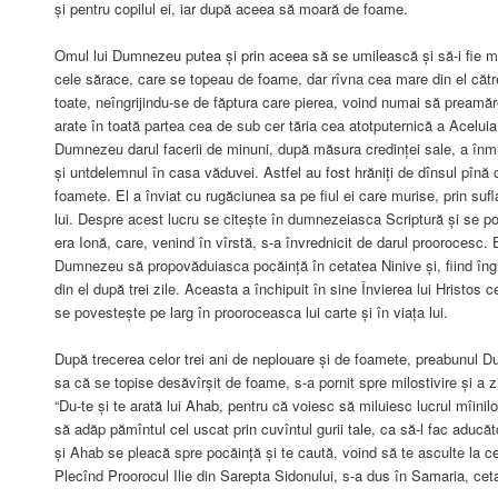
și pentru copilul ei, iar după aceea să moară de foame.
Omul lui Dumnezeu putea și prin aceea să se umilească și să-i fie m
cele sărace, care se topeau de foame, dar rîvna cea mare din el căt
toate, neîngrijindu-se de făptura care pierea, voind numai să preamă
arate în toată partea cea de sub cer tăria cea atotputernică a Aceluia
Dumnezeu darul facerii de minuni, după măsura credinței sale, a înmul
și untdelemnul în casa văduvei. Astfel au fost hrăniți de dînsul pînă
foamete. El a înviat cu rugăciunea sa pe fiul ei care murise, prin sufl
lui. Despre acest lucru se citește în dumnezeiasca Scriptură și se p
era Ionă, care, venind în vîrstă, s-a învrednicit de darul proorocesc. E
Dumnezeu să propovăduiasca pocăință în cetatea Ninive și, fiind înghiț
din el după trei zile. Aceasta a închipuit în sine Învierea lui Hristos 
se povestește pe larg în prooroceasca lui carte și în viața lui.
După trecerea celor trei ani de neplouare și de foamete, preabunul 
sa că se topise desăvîrșit de foame, s-a pornit spre milostivire și a zi
“Du-te și te arată lui Ahab, pentru că voiesc să miluiesc lucrul mîinil
să adăp pămîntul cel uscat prin cuvîntul gurii tale, ca să-l fac aduc
și Ahab se pleacă spre pocăință și te caută, voind să te asculte la ce
Plecînd Proorocul Ilie din Sarepta Sidonului, s-a dus în Samaria, cetat