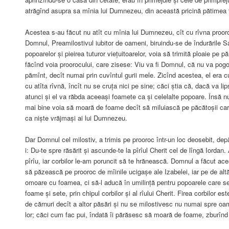
atrăgînd asupra sa mînia lui Dumnezeu, din această pricină pătimea 
Acestea s-au făcut nu atît cu mînia lui Dumnezeu, cît cu rîvna prooroc
Domnul, Preamilostivul iubitor de oameni, biruindu-se de îndurările S
popoarelor și pieirea tuturor viețuitoarelor, voia să trimită ploaie pe 
făcînd voia proorocului, care zisese: Viu va fi Domnul, că nu va pogo
pămînt, decît numai prin cuvîntul gurii mele. Zicînd acestea, el er
cu atîta rîvnă, încît nu se cruța nici pe sine; căci știa că, dacă va l
atunci și el va răbda aceeași foamete ca și celelalte popoare. Însă n
mai bine voia să moară de foame decît să miluiască pe păcătoșii car
ca niște vrăjmași ai lui Dumnezeu.
Dar Domnul cel milostiv, a trimis pe prooroc într-un loc deosebit, dep
i: Du-te spre răsărit și ascunde-te la pîrîul Cherit cel de lîngă Iordan
pîrîu, iar corbilor le-am poruncit să te hrănească. Domnul a făcut ace
să păzească pe prooroc de mîinile ucigașe ale Izabelei, iar pe de altă
omoare cu foamea, ci să-l aducă în umilință pentru popoarele care s
foame și sete, prin chipul corbilor și al rîului Cherit. Firea corbilor 
de cărnuri decît a altor păsări și nu se milostivesc nu numai spre oam
lor; căci cum fac pui, îndată îi părăsesc să moară de foame, zburînd