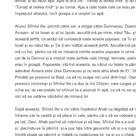
lemne, și au făcut așa. Apoi el le-a zis: “Turnați al doilea rînd!” și au 
“Turnați al treilea rînd!” și au turnat. Apa a udat toate cele ce erau pe 
împrejurul altarului, încît groapa s-a umplut cu apă.
Atunci Sfîntul Ilie, privind către cer, a strigat către Dumnezeu: Doa
Avraam, al lui Isaac și al lui Iacob, ascultă-mă pe mine, robul Tău, și
această jertfă, ca astăzi să cunoască toate aceste popoare, că Tu s
Israil și eu robul tău și Ție ți-am înălțat această jertfă. Ascultă-mă
mă cu foc, pentru ca să se întoarcă inimile acestor popoare în urma 
cer de la Domnul și a mistuit toate jertfele cele întregi, lemnele, pietr
erau în groapă. Popoarele, văzînd aceasta, au căzut cu fețele la pămî
adevărat Acesta este Unul Dumnezeu și nu este altul afară de El.” Sfîn
Prindeți pe proorocii lui Baal, ca să nu scape nici unul dintr-înșii. Oam
proorocii mincinoși și Sfîntul Ilie i-a dus la rîul Chișon, care curgea ș
mîna sa; iar necuratele lor stîrvuri le-a aruncat în apă, ca să nu se 
nici să se vatăme văzduhul de mirosul lor.
După aceasta, Sfîntul Ilie a zis către împăratul Ahab ca degrabă să
înhame caii la caretă și să plece în cale, pentru că o să se coboare 
pe toți. Deci, Ahab șezînd să mănînce și să bea, Sfîntul Ilie s-a sui
și, plecîndu-se la pămînt, și-a pus fața între genunchii săi și s-a ru
trimită ploaie pe pămînt și îndată cu rugăciunea lui, ca și cu o cheie,