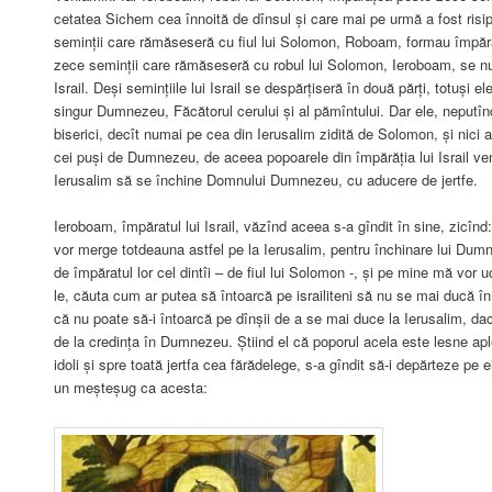
cetatea Sichem cea înnoită de dînsul și care mai pe urmă a fost risip
seminții care rămăseseră cu fiul lui Solomon, Roboam, formau împărăț
zece seminții care rămăseseră cu robul lui Solomon, Ieroboam, se n
Israil. Deși semințiile lui Israil se despărțiseră în două părți, totuși 
singur Dumnezeu, Făcătorul cerului și al pămîntului. Dar ele, neputîn
biserici, decît numai pe cea din Ierusalim zidită de Solomon, și nici a
cei puși de Dumnezeu, de aceea popoarele din împărăția lui Israil vene
Ierusalim să se închine Domnului Dumnezeu, cu aducere de jertfe.
Ieroboam, împăratul lui Israil, văzînd aceea s-a gîndit în sine, zicîn
vor merge totdeauna astfel pe la Ierusalim, pentru închinare lui Dumne
de împăratul lor cel dintîi – de fiul lui Solomon -, și pe mine mă vor 
le, căuta cum ar putea să întoarcă pe israiliteni să nu se mai ducă în 
că nu poate să-i întoarcă pe dînșii de a se mai duce la Ierusalim, dac
de la credința în Dumnezeu. Știind el că poporul acela este lesne ap
idoli și spre toată jertfa cea fărădelege, s-a gîndit să-i depărteze pe 
un meșteșug ca acesta: