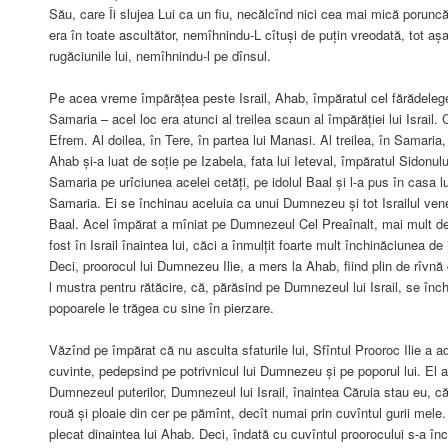
Său, care Îi slujea Lui ca un fiu, necălcînd nici cea mai mică poruncă 
era în toate ascultător, nemîhnindu-L cîtuși de puțin vreodată, tot a
rugăciunile lui, nemîhnindu-l pe dînsul.
Pe acea vreme împărățea peste Israil, Ahab, împăratul cel fărădeleg
Samaria – acel loc era atunci al treilea scaun al împărăției lui Israil. C
Efrem. Al doilea, în Tere, în partea lui Manasi. Al treilea, în Samaria,
Ahab și-a luat de soție pe Izabela, fata lui Ieteval, împăratul Sidonul
Samaria pe urîciunea acelei cetăți, pe idolul Baal și l-a pus în casa lu
Samaria. Ei se închinau aceluia ca unui Dumnezeu și tot Israilul vene
Baal. Acel împărat a mîniat pe Dumnezeul Cel Preaînalt, mai mult dec
fost în Israil înaintea lui, căci a înmulțit foarte mult închinăciunea de 
Deci, proorocul lui Dumnezeu Ilie, a mers la Ahab, fiind plin de rîvn
l mustra pentru rătăcire, că, părăsind pe Dumnezeul lui Israil, se închi
popoarele le trăgea cu sine în pierzare.
Văzînd pe împărat că nu asculta sfaturile lui, Sfîntul Prooroc Ilie a a
cuvinte, pedepsind pe potrivnicul lui Dumnezeu și pe poporul lui. El a
Dumnezeul puterilor, Dumnezeul lui Israil, înaintea Căruia stau eu, că 
rouă și ploaie din cer pe pămînt, decît numai prin cuvîntul gurii mele
plecat dinaintea lui Ahab. Deci, îndată cu cuvîntul proorocului s-a înc